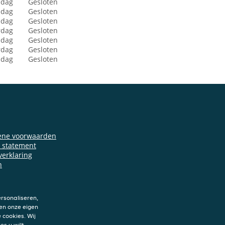
dag
Gesloten
sdag
Gesloten
dag
Gesloten
rdag
Gesloten
jdag
Gesloten
rdag
Gesloten
ndag
Gesloten
ene voorwaarden
y statement
verklaring
n
rsonaliseren,
en onze eigen
 cookies. Wij
es u wilt