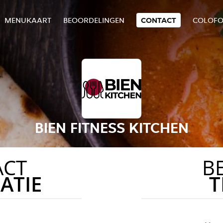
MENUKAART
BEOORDELINGEN
CONTACT
COLOF
BIEN FITNESS KITCHEN
ACT
B
ATIE
T