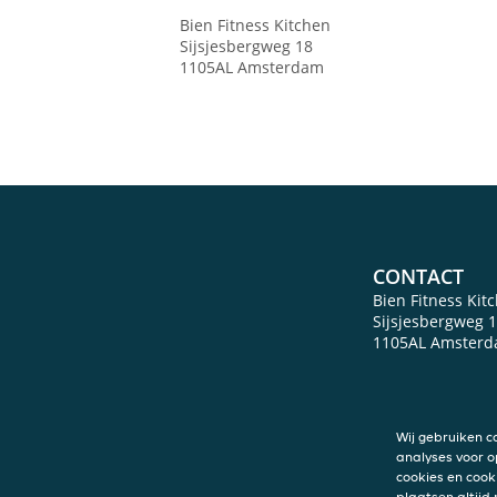
Bien Fitness Kitchen
Sijsjesbergweg 18
1105AL
Amsterdam
CONTACT
Bien Fitness Kit
Sijsjesbergweg 
1105AL
Amster
Wij gebruiken c
analyses voor o
cookies en cook
plaatsen altijd