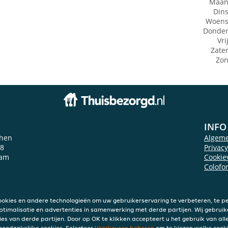
Maan
Din
Woens
Donde
Vri
Zate
Zo
INFO
chen
Algem
18
Privac
dam
Cookie
Colofo
ookies en andere technologieën om uw gebruikerservaring te verbeteren, te pe
ptimalisatie en advertenties in samenwerking met derde partijen. Wij gebruik
ies van derde partijen. Door op OK te klikken accepteert u het gebruik van alle
 noodzakelijke cookies. Selecteer
Voorkeuren beheren
om te kiezen welke cooki